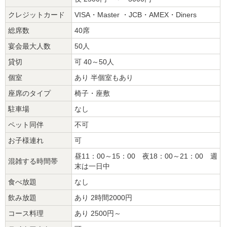
クレジットカード
VISA・Master ・JCB・AMEX・Diners
総席数
40席
宴会最大人数
50人
貸切
可 40～50人
個室
あり 半個室もあり
座席のタイプ
椅子・座敷
駐車場
なし
ペット同伴
不可
お子様連れ
可
昼11：00～15：00 夜18：00～21：00 週
混雑する時間帯
末は一日中
食べ放題
なし
飲み放題
あり 2時間2000円
コース料理
あり 2500円～