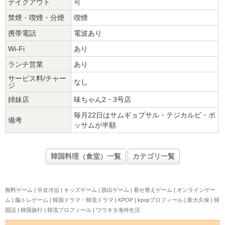
テイクアウト
可
禁煙・喫煙・分煙
喫煙
携帯電話
電波あり
Wi-Fi
あり
ランチ営業
あり
サービス料/チャー
なし
ジ
姉妹店
味ちゃん2・3号店
毎月22日はサムギョプサル・テジカルビ・ポ
備考
ッサムが半額
韓国料理（食堂）一覧
カテゴリ一覧
無料ゲーム
|
무료게임
|
キッズゲーム
|
脱出ゲーム
|
着せ替えゲーム
|
オンラインゲー
ム
|
脳トレゲーム
|
韓国ドラマ・韓流ドラマ
|
KPOP
|
kpopプロフィール
|
新大久保
|
韓
国語
|
韓国旅行
|
韓流プロフィール
|
ワウネタ海外生活