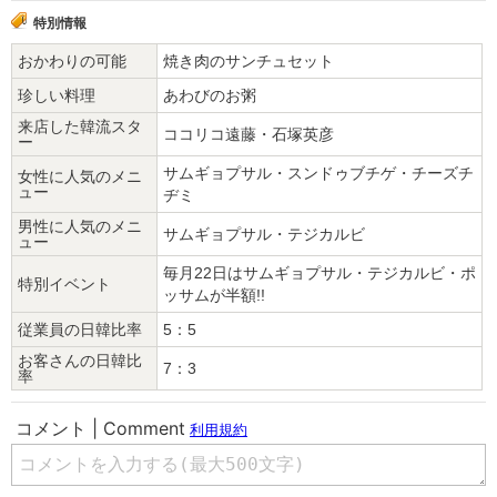
特別情報
おかわりの可能
焼き肉のサンチュセット
珍しい料理
あわびのお粥
来店した韓流スタ
ココリコ遠藤・石塚英彦
ー
サムギョプサル・スンドゥブチゲ・チーズチ
女性に人気のメニ
ュー
ヂミ
男性に人気のメニ
サムギョプサル・テジカルビ
ュー
毎月22日はサムギョプサル・テジカルビ・ポ
特別イベント
ッサムが半額!!
従業員の日韓比率
5：5
お客さんの日韓比
7：3
率