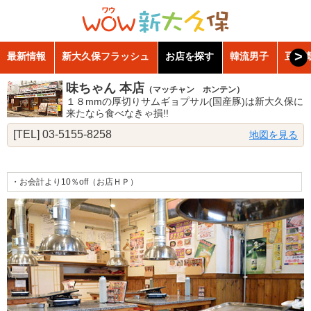
>
最新情報
新大久保フラッシュ
お店を探す
韓流男子
豆知
味ちゃん 本店
（マッチャン ホンテン）
１８mmの厚切りサムギョプサル(国産豚)は新大久保に
来たなら食べなきゃ損!!
[TEL] 03-5155-8258
地図を見る
・お会計より10％off
（お店ＨＰ）