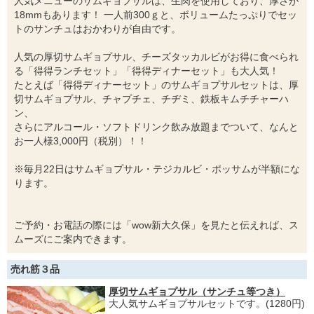
人気メニューのサムギョプサルは、生肉を使用しており、厚さが
18mmもあります！ 一人前300ｇと、ボリュームたっぷりでセッ
トのサンチュはおかわりが自由です。
人気の厚切サムギョプサル、チーズタッカルビがお得に食べられ
る「得得ランチセット」「得得ディナーセット」も大人気！
たとえば「得得ディナーセット」のサムギョプサルセットは、厚
切サムギョプサル、チャプチェ、チヂミ、鉄板キムチチャーハ
ン、
さらにアルコール・ソフトドリンク飲み放題までついて、なんと
お一人様3,000円（税別）！！
※毎月22日はサムギョプサル・テジカルビ・ポッサムが半額にな
ります。
ご予約・お電話の際には「wow新大久保」を見たと伝えれば、ス
ムーズにご案内できます。
売れ筋３品
厚切サムギョプサル（サンチュ等つき）
大人気サムギョプサルセットです。(1280円)