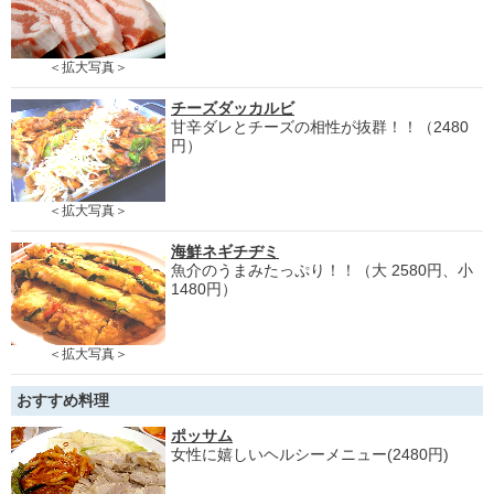
＜拡大写真＞
チーズダッカルビ
甘辛ダレとチーズの相性が抜群！！（2480
円）
＜拡大写真＞
海鮮ネギチヂミ
魚介のうまみたっぷり！！（大 2580円、小
1480円）
＜拡大写真＞
おすすめ料理
ポッサム
女性に嬉しいヘルシーメニュー(2480円)