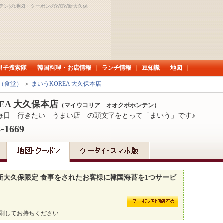
ンテン)の地図・クーポンのWOW新大久保
男子捜索隊
韓国料理・お店情報
ランチ情報
豆知識
地図
（食堂）
＞
まいうKOREA 大久保本店
EA 大久保本店
（マイウコリア オオクボホンテン）
 毎日 行きたい うまい店 の頭文字をとって「まいう」です♪
8-1669
ウ新大久保限定 食事をされたお客様に韓国海苔を1つサービ
刷してお持ちください