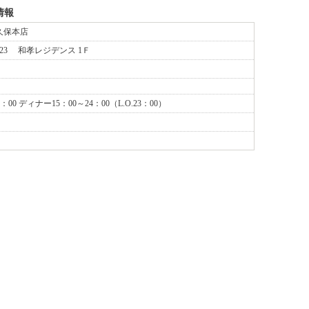
情報
大久保本店
-23 和孝レジデンス 1Ｆ
：00 ディナー15：00～24：00（L.O.23：00）