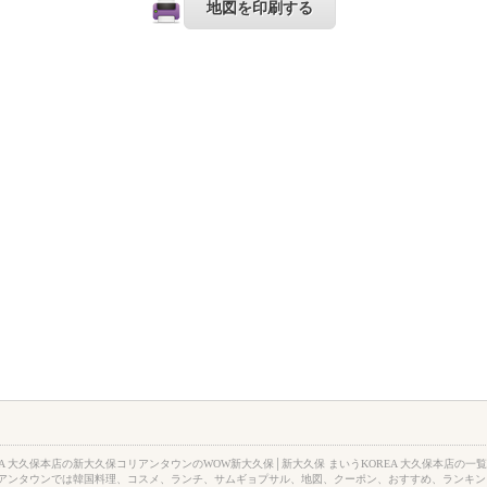
地図を印刷する
EA 大久保本店の新大久保コリアンタウンのWOW新大久保│新大久保 まいうKOREA 大久保本店の一
リアンタウンでは韓国料理、コスメ、ランチ、サムギョプサル、地図、クーポン、おすすめ、ランキン