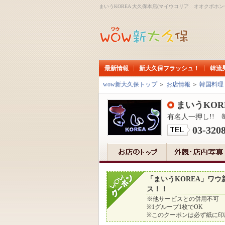
まいうKOREA 大久保本店(マイウコリア オオクボホ
最新情報
新大久保フラッシュ！
韓流
wow新大久保トップ
＞
お店情報
＞
韓国料理
まいうKOR
有名人一押し!!
03-320
「まいうKOREA」ワ
ス！！
※他サービスとの併用不可
※1グループ1枚でOK
※このクーポンは必ず紙に印