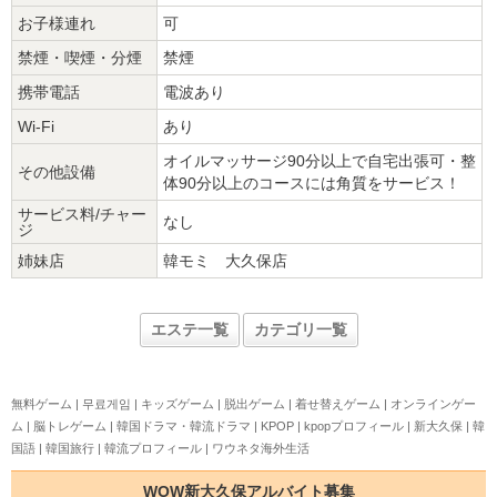
お子様連れ
可
禁煙・喫煙・分煙
禁煙
携帯電話
電波あり
Wi-Fi
あり
オイルマッサージ90分以上で自宅出張可・整
その他設備
体90分以上のコースには角質をサービス！
サービス料/チャー
なし
ジ
姉妹店
韓モミ 大久保店
エステ一覧
カテゴリ一覧
無料ゲーム
|
무료게임
|
キッズゲーム
|
脱出ゲーム
|
着せ替えゲーム
|
オンラインゲー
ム
|
脳トレゲーム
|
韓国ドラマ・韓流ドラマ
|
KPOP
|
kpopプロフィール
|
新大久保
|
韓
国語
|
韓国旅行
|
韓流プロフィール
|
ワウネタ海外生活
WOW新大久保アルバイト募集