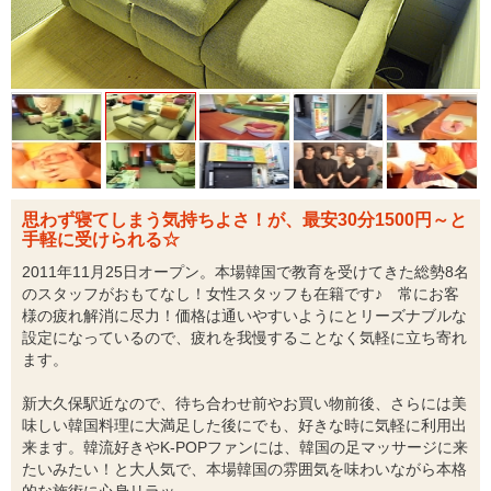
思わず寝てしまう気持ちよさ！が、最安30分1500円～と
手軽に受けられる☆
2011年11月25日オープン。本場韓国で教育を受けてきた総勢8名
のスタッフがおもてなし！女性スタッフも在籍です♪ 常にお客
様の疲れ解消に尽力！価格は通いやすいようにとリーズナブルな
設定になっているので、疲れを我慢することなく気軽に立ち寄れ
ます。
新大久保駅近なので、待ち合わせ前やお買い物前後、さらには美
味しい韓国料理に大満足した後にでも、好きな時に気軽に利用出
来ます。韓流好きやK-POPファンには、韓国の足マッサージに来
たいみたい！と大人気で、本場韓国の雰囲気を味わいながら本格
的な施術に心身リラッ