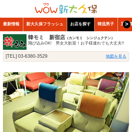
>
最新情報
新大久保フラッシュ
お店を探す
韓流男子
豆知
韓モミ 新宿店
（カンモミ シンジュクテン）
飛び込みOK! 男女大歓迎！お子様連れでも大丈夫!!
[TEL] 03-6380-3529
地図を見る