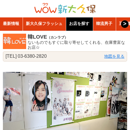
>
最新情報
新大久保フラッシュ
お店を探す
韓流男子
豆知
韓LOVE
（カンラブ）
ないものでもすぐに取り寄せしてくれる、在庫豊富な
お店☆
[TEL] 03-6380-2820
地図を見る