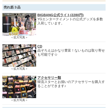
売れ筋３品
BIGBANG公式ライト(2280円)
YGエンターテイメントの公式グッズを多数
入荷しています。
＜拡大写真＞
CD
品ぞろえはかなり豊富！ないものは取り寄せ
も可能です☆
＜拡大写真＞
アクセサリー類
韓流スターとお揃いのアクセサリーを購入す
ることができます♪
＜拡大写真＞