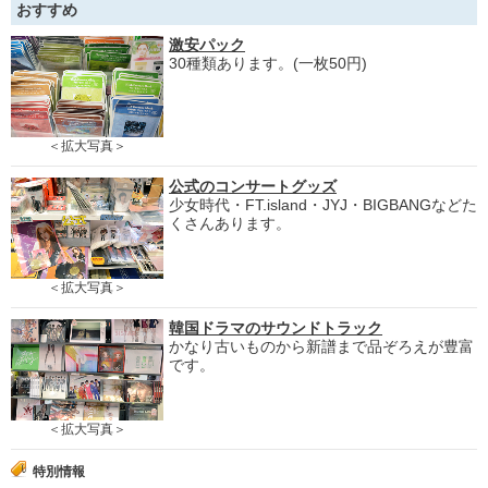
おすすめ
激安パック
30種類あります。(一枚50円)
＜拡大写真＞
公式のコンサートグッズ
少女時代・FT.island・JYJ・BIGBANGなどた
くさんあります。
＜拡大写真＞
韓国ドラマのサウンドトラック
かなり古いものから新譜まで品ぞろえが豊富
です。
＜拡大写真＞
特別情報