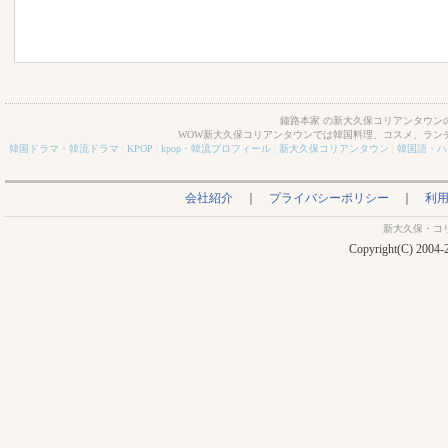
鐘路本家 の新大久保コリアンタウンの
WOW新大久保コリアンタウンでは韓国料理、コスメ、ラン
韓国ドラマ・韓流ドラマ
|
KPOP
|
kpop・韓流プロフィール
|
新大久保コリアンタウン
|
韓国語・ハ
会社紹介
｜
プライバシーポリシー
｜
利
新大久保・コ
Copyright(C) 2004-