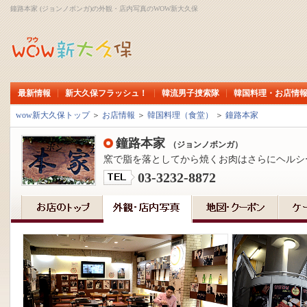
鐘路本家 (ジョンノボンガ)の外観・店内写真のWOW新大久保
最新情報
新大久保フラッシュ！
韓流男子捜索隊
韓国料理・お店情
wow新大久保トップ
＞
お店情報
＞
韓国料理（食堂）
＞
鐘路本家
鐘路本家
（ジョンノボンガ）
窯で脂を落としてから焼くお肉はさらにヘルシー
03-3232-8872