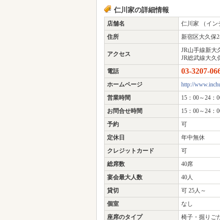
仁川家の詳細情報
店舗名
仁川家 （イン
住所
新宿区大久保2-3
JR山手線新大
アクセス
JR総武線大久
03-3207-06
電話
ホームページ
http://www.inch
営業時間
15：00～24：00
お問合せ時間
15：00～24：0
予約
可
定休日
年中無休
クレジットカード
可
総席数
40席
宴会最大人数
40人
貸切
可 25人～
個室
なし
座席のタイプ
椅子・掘りご