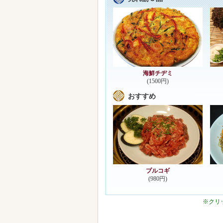
海鮮チヂミ
(1500円)
おすすめ
プルコギ
(980円)
※クリ