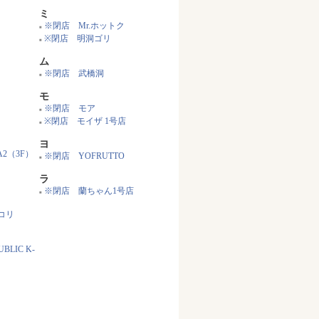
ミ
※閉店 Mr.ホットク
■
※閉店 明洞ゴリ
■
ム
※閉店 武橋洞
■
モ
※閉店 モア
■
※閉店 モイザ 1号店
■
ヨ
A2（3F）
※閉店 YOFRUTTO
■
ラ
※閉店 蘭ちゃん1号店
■
コリ
BLIC K-