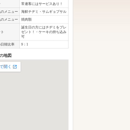
ー
常連客にはサービスあり！
気のメニュー
海鮮チヂミ・サムギョプサル
気のメニュー
焼肉類
誕生日の方にはチヂミをプレ
ント
ゼント！・ケーキの持ち込み
可
の日韓比率
9：1
の地図