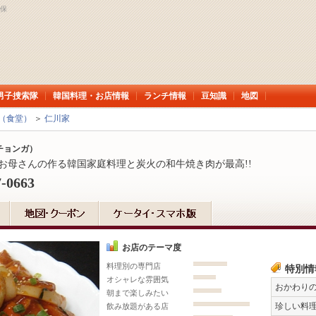
久保
男子捜索隊
韓国料理・お店情報
ランチ情報
豆知識
地図
（食堂）
＞
仁川家
チョンガ）
お母さんの作る韓国家庭料理と炭火の和牛焼き肉が最高!!
7-0663
お店のテーマ度
料理別の専門店
特別情
オシャレな雰囲気
おかわり
朝まで楽しみたい
珍しい料
飲み放題がある店