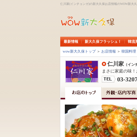
仁川家(インチョンガ)の新大久保お店情報のWOW新大
最新情報
新大久保フラッシュ！
韓流
wow新大久保トップ
＞
お店情報
＞
韓国料理
仁川家
（イン
まさに家庭の味！
03-320