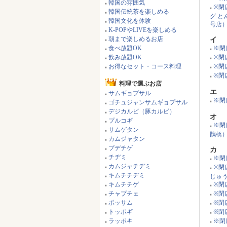
韓国の雰囲気
■
※閉
■
韓国伝統茶を楽しめる
■
グ 
韓国文化を体験
■
号店
K-POPやLIVEを楽しめる
■
朝まで楽しめるお店
イ
■
食べ放題OK
※閉
■
■
飲み放題OK
※閉
■
■
お得なセット・コース料理
※閉
■
■
※閉
■
料理で選ぶお店
エ
サムギョプサル
■
※閉店
ゴチュジャンサムギョプサル
■
■
デジカルビ（豚カルビ）
■
オ
プルコギ
■
※閉
■
サムゲタン
■
鵲橋
カムジャタン
■
プデチゲ
カ
■
チヂミ
※閉
■
■
カムジャチヂミ
※閉
■
■
キムチチヂミ
じゅ
■
キムチチゲ
※閉
■
■
チャプチェ
※閉
■
■
ポッサム
※閉
■
■
トッポギ
※閉
■
■
ラッポキ
※閉
■
■