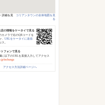
・詳細を見
コリアンタウンの全体地図を見
る
お店の情報をケータイで見る
のカメラで右のQRコードを
か、
URLをケータイに送信
セス。
ートフォンで見る
力欄に以下のURLを直接入力してアクセス
.jp/inchunga
アクセス方法詳細ページへ