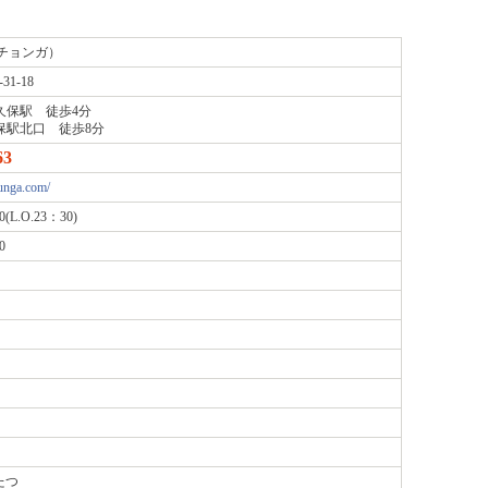
チョンガ）
1-18
久保駅 徒歩4分
保駅北口 徒歩8分
63
unga.com/
(L.O.23：30)
0
たつ