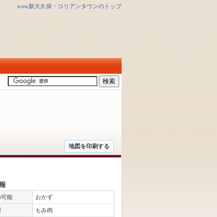
wow新大久保・コリアンタウンのトップ
地図を印刷する
報
の可能
おかず
理
もみ肉