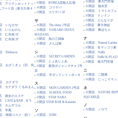
※閉店 東大門市場
※閉店 KOREA芸能人広場
■
店 アリランホットドッ
■
※閉店 徳水宮
※閉店 コリデパ
■
とんフード店（新大久保４
■
※閉店 トマトカフェ
※閉店 コリデパ 2F
■
）
■
※閉店 ドンドン
■
※閉店 どんなりざ
サ
■
店 いなかや
※閉店 The shiny 2号店
※閉店 豚方神起
■
■
店 いりおのら
※閉店 SAIKABO SEOUL
※閉店 豚ぽちゃ
■
■
店 仁寺洞 1F
MADANG
ナ
※閉店 魚の三姉妹
店 仁寺洞 2F
■
※閉店 Natural Garden
※閉店 さんぱ家
■
■
※閉店 生マッコリ家
■
シ
 Elishacoy
※閉店 NaRe
■
※閉店 SECRET GARDEN
※閉店 NaRe K-PLAZ
■
■
※閉店 じょあじょあ
※閉店 南大門市場
■
■
店 おざくきょ（旧 烏
※閉店 新宿ポジャンマチャ 2号
■
）
ニ
店
※閉店 二階屋
※閉店 辛ダンドントッポッキ
■
■
※閉店 にっこりマッ
■
店 カナダラ
ス
店 カナダラ くるみまん
※閉店 SKIN GARDEN 2号店
ネ
■
う
※閉店 NATURE REPU
※閉店 SCHOOL FOOD
■
■
店 彼女のエステ
SQUARE店
※閉店 STAR NARA
■
店 CAFÉ＆BAR K’S
※閉店 STAR BAR & Karaoke
■
ノ
店 カムザコル
※閉店 ノロワ
店 辛風
ソ
■
店 韓国コスメ・顔ツ
※閉店 SORI
■
ハ