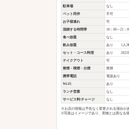
駐車場
なし
ペット同伴
不可
お子様連れ
可
混雑する時間帯
18：00～21：0
食べ放題
なし
飲み放題
あり 1人2時
セット・コース料理
あり 2625
テイクアウト
可
禁煙・喫煙・分煙
禁煙
携帯電話
電波あり
Wi-Fi
あり
ランチ営業
なし
サービス料/チャージ
なし
※お店の情報は予告なく変更される場合が
※写真はイメージであり、実物とは異なる