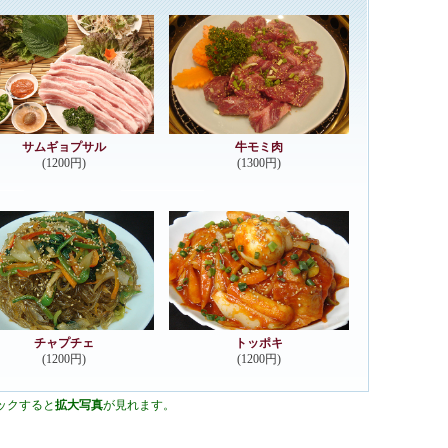
サムギョプサル
牛モミ肉
(1200円)
(1300円)
チャプチェ
トッポキ
(1200円)
(1200円)
ックすると
拡大写真
が見れます。