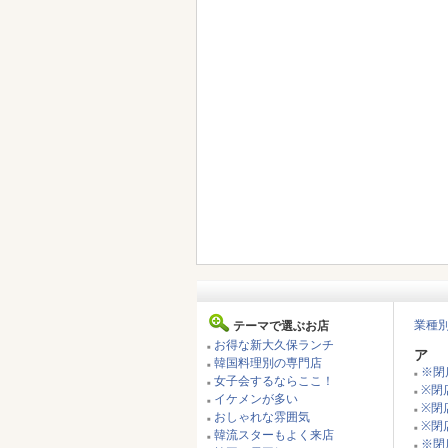
業種
テーマで選ぶお店
お得な新大久保ランチ
■
ア
韓国料理別の専門店
■
※閉
■
女子会するならここ！
■
※閉店
■
イケメンが多い
■
※閉
■
おしゃれな雰囲気
■
※閉
■
韓流スターもよく来店
■
※閉
■