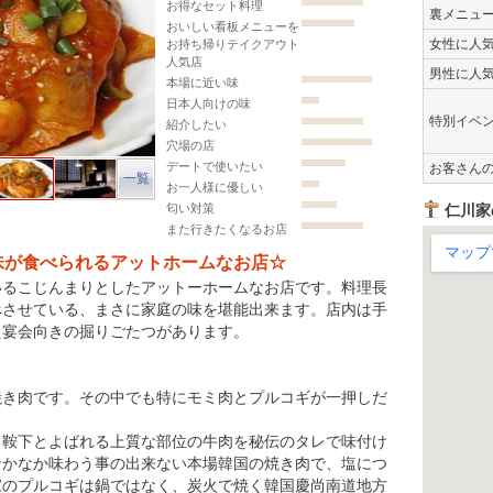
お得なセット料理
裏メニュ
おいしい看板メニューを
女性に人
お持ち帰りテイクアウト
人気店
男性に人
本場に近い味
日本人向けの味
特別イベ
紹介したい
穴場の店
デートで使いたい
お客さん
一覧
お一人様に優しい
匂い対策
仁川家
また行きたくなるお店
味が食べられるアットホームなお店☆
ているこじんまりとしたアットーホームなお店です。料理長
べさせている、まさに家庭の味を堪能出来ます。店内は手
た宴会向きの掘りごたつがあります。
焼き肉です。その中でも特にモミ肉とプルコギが一押しだ
る鞍下とよばれる上質な部位の牛肉を秘伝のタレで味付け
なかなか味わう事の出来ない本場韓国の焼き肉で、塩につ
家のプルコギは鍋ではなく、炭火で焼く韓国慶尚南道地方