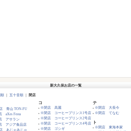
新大久保お店の一覧
別順
｜
五十音順
｜
閉店
コ
テ
※閉店 高麗
※閉店 大長今
店 青山 TON-FU
■
■
※閉店 コーヒープリンス1号店
※閉店 てなむ
 aXes Festa
■
■
※閉店 コーヒープリンス2号店
店 アサラン
■
ト
※閉店 コーヒープリンス4号店
店 アジア食品店
■
※閉店 東海本家
※閉店 ゴシギ
■
店 あじゃあじゃ
■