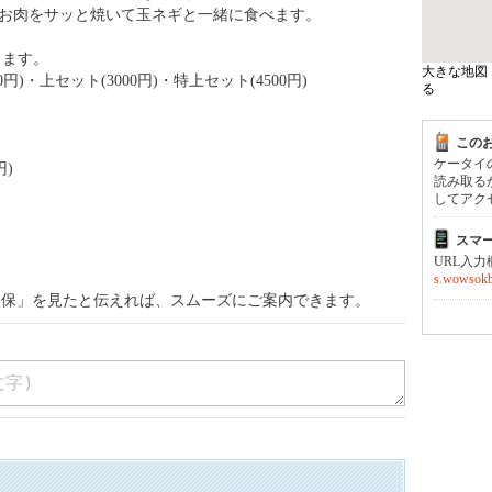
。お肉をサッと焼いて玉ネギと一緒に食べます。
ります。
大きな地図
0円)・上セット(3000円)・特上セット(4500円)
る
この
ケータイ
円)
読み取る
してアク
スマ
URL入
s.wowsokb
久保」を見たと伝えれば、スムーズにご案内できます。