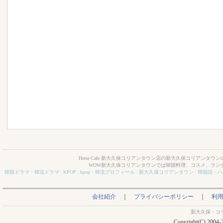
Hona Cafe 新大久保コリアンタウン店の新大久保コリアンタウン
WOW新大久保コリアンタウンでは韓国料理、コスメ、ラン
韓国ドラマ・韓流ドラマ
|
KPOP
|
kpop・韓流プロフィール
|
新大久保コリアンタウン
|
韓国語・ハ
会社紹介
｜
プライバシーポリシー
｜
利
新大久保・コ
Copyright(C) 2004-