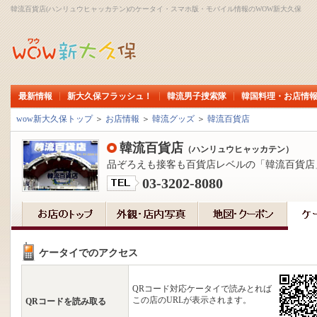
韓流百貨店(ハンリュウヒャッカテン)のケータイ・スマホ版・モバイル情報のWOW新大久保
最新情報
新大久保フラッシュ！
韓流男子捜索隊
韓国料理・お店情
wow新大久保トップ
＞
お店情報
＞
韓流グッズ
＞
韓流百貨店
韓流百貨店
（ハンリュウヒャッカテン）
品ぞろえも接客も百貨店レベルの「韓流百貨店
03-3202-8080
ケータイでのアクセス
QRコード対応ケータイで読みとれば
この店のURLが表示されます。
QRコードを読み取る