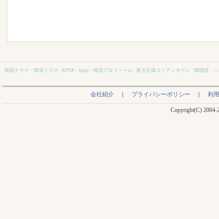
韓国ドラマ・韓流ドラマ
|
KPOP
|
kpop・韓流プロフィール
|
新大久保コリアンタウン
|
韓国語・ハ
会社紹介
｜
プライバシーポリシー
｜
利
Copyright(C) 2004-