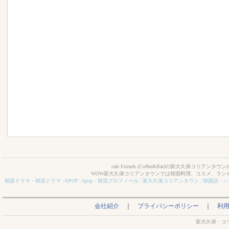
cafe Friends (Coffee&Bar)の新大久保コリアンタ
WOW新大久保コリアンタウンでは韓国料理、コスメ、ラン
韓国ドラマ・韓流ドラマ
|
KPOP
|
kpop・韓流プロフィール
|
新大久保コリアンタウン
|
韓国語・ハ
会社紹介
｜
プライバシーポリシー
｜
利
新大久保・コ