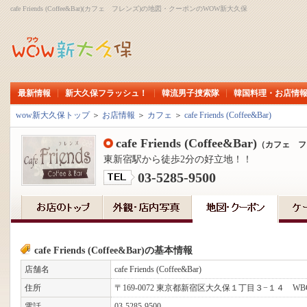
cafe Friends (Coffee&Bar)(カフェ フレンズ)の地図・クーポンのWOW新大久保
最新情報
新大久保フラッシュ！
韓流男子捜索隊
韓国料理・お店情
wow新大久保トップ
＞
お店情報
＞
カフェ
＞
cafe Friends (Coffee&Bar)
cafe Friends (Coffee&Bar)
（カフェ フ
東新宿駅から徒歩2分の好立地！！
03-5285-9500
cafe Friends (Coffee&Bar)の基本情報
店舗名
cafe Friends (Coffee&Bar)
住所
〒169-0072 東京都新宿区大久保１丁目３−１４ W
電話
03-5285-9500