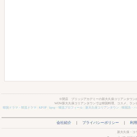
※閉店 ブリッジアカデミーの新大久保コリアンタウンの
WOW新大久保コリアンタウンでは韓国料理、コスメ、ラン
韓国ドラマ・韓流ドラマ
|
KPOP
|
kpop・韓流プロフィール
|
新大久保コリアンタウン
|
韓国語・ハ
会社紹介
｜
プライバシーポリシー
｜
利
新大久保・コ