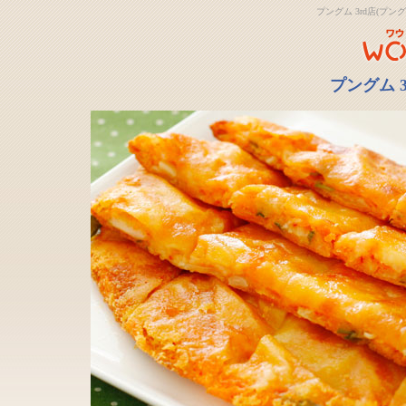
プングム 3rd店(プ
プングム 