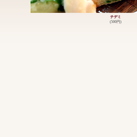
チヂミ
(500円)