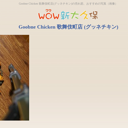
Goobne Chicken 歌舞伎町店(グッネチキン)の売れ筋、おすすめの写真（画像）
Goobne Chicken 歌舞伎町店 (グッネチキン)